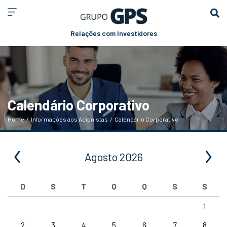
Relações com Investidores
Calendário Corporativo
Home
/
Informações aos Acionistas
/
Calendário Corporativo
Agosto
2026
D
S
T
Q
Q
S
S
1
2
3
4
5
6
7
8