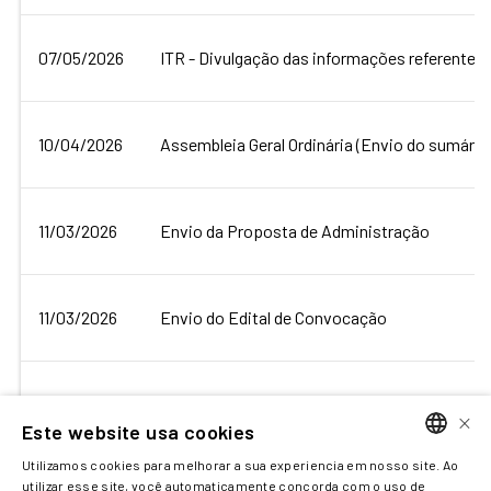
07/05/2026
ITR - Divulgação das informações referentes 
10/04/2026
Assembleia Geral Ordinária (Envio do sumário
11/03/2026
Envio da Proposta de Administração
11/03/2026
Envio do Edital de Convocação
06/03/2026
Apresentação referente ao 4º trimestre
×
Este website usa cookies
Utilizamos cookies para melhorar a sua experiencia em nosso site. Ao
PORTUGUESE
utilizar esse site, você automaticamente concorda com o uso de
05/03/2026
ITR - Divulgação das informações referentes